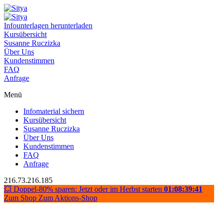
Infounterlagen herunterladen
Kursübersicht
Susanne Ruczizka
Über Uns
Kundenstimmen
FAQ
Anfrage
Menü
Infomaterial sichern
Kursübersicht
Susanne Ruczizka
Über Uns
Kundenstimmen
FAQ
Anfrage
216.73.216.185
💥 Doppel-80% sparen: Jetzt oder im Herbst starten
01:08:39:40
Zum Shop
Zum Aktions-Shop