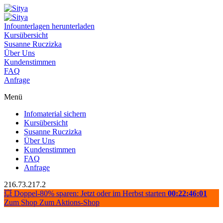
Infounterlagen herunterladen
Kursübersicht
Susanne Ruczizka
Über Uns
Kundenstimmen
FAQ
Anfrage
Menü
Infomaterial sichern
Kursübersicht
Susanne Ruczizka
Über Uns
Kundenstimmen
FAQ
Anfrage
216.73.217.2
💥 Doppel-80% sparen: Jetzt oder im Herbst starten
00:22:46:01
Zum Shop
Zum Aktions-Shop