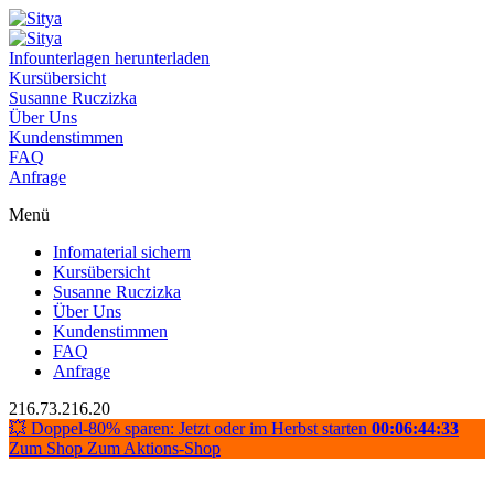
Infounterlagen herunterladen
Kursübersicht
Susanne Ruczizka
Über Uns
Kundenstimmen
FAQ
Anfrage
Menü
Infomaterial sichern
Kursübersicht
Susanne Ruczizka
Über Uns
Kundenstimmen
FAQ
Anfrage
216.73.216.20
💥 Doppel-80% sparen: Jetzt oder im Herbst starten
00:06:44:33
Zum Shop
Zum Aktions-Shop