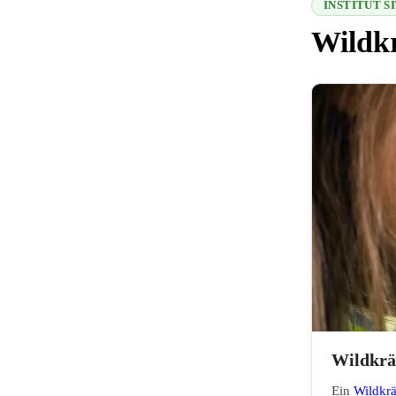
INSTITUT 
Wildkr
216.73.216.36
Wildkräu
Ein
Wildkr