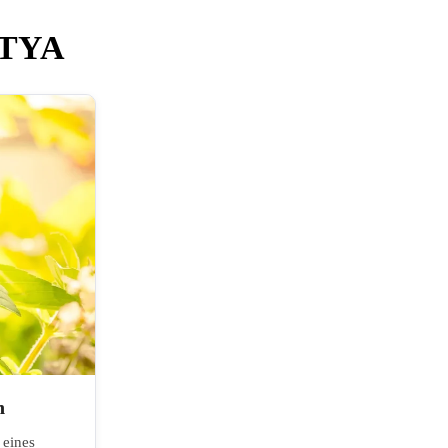
SITYA
n
 eines