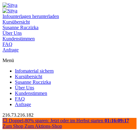
Infounterlagen herunterladen
Kursübersicht
Susanne Ruczizka
Über Uns
Kundenstimmen
FAQ
Anfrage
Menü
Infomaterial sichern
Kursübersicht
Susanne Ruczizka
Über Uns
Kundenstimmen
FAQ
Anfrage
216.73.216.182
💥 Doppel-80% sparen: Jetzt oder im Herbst starten
01:16:09:17
Zum Shop
Zum Aktions-Shop