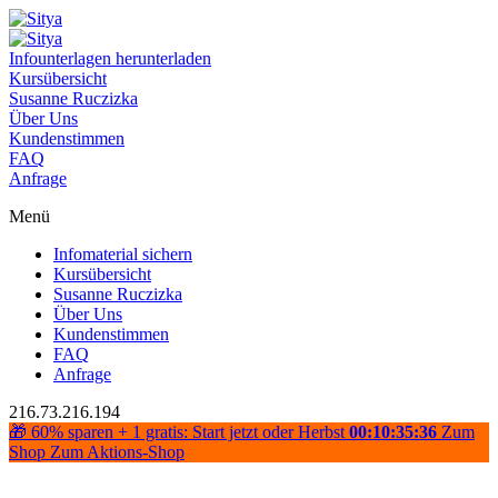
Infounterlagen herunterladen
Kursübersicht
Susanne Ruczizka
Über Uns
Kundenstimmen
FAQ
Anfrage
Menü
Infomaterial sichern
Kursübersicht
Susanne Ruczizka
Über Uns
Kundenstimmen
FAQ
Anfrage
216.73.216.194
🎁 60% sparen + 1 gratis: Start jetzt oder Herbst
00:10:35:36
Zum
Shop
Zum Aktions-Shop