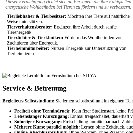
Dieser Fernlehrgang richtet sich an Personen, die ihre Fähigkeiten
energetische Wohlbefinden bei Tieren zu fördern und zu verbessern.
Tierliebhaber & Tierbesitzer:
Möchten ihre Tiere auf natürliche
Weise unterstützen.
Tierverhaltensberater:
Ergänzen ihre Arbeit durch sanfte
Tierenergetik.
Tierzüchter & Tierkliniken:
Fördern das Wohlbefinden von
Zuchttieren über Energetik.
Tierheimmitarbeiter:
Nutzen Energetik zur Unterstützung von
Tierheimtieren.
Service & Betreuung
Begleitetes Selbststudium:
Sie lernen selbstbestimmt im eigenen Temp
Freiheit ohne Termindruck:
Kein fixer Studienstart, keine Pr
Lebenslanger Kurszugang:
Einmal freigeschaltet, dauerhaft v
Sofortiger Kurszugang:
Freischaltung unmittelbar nach Zahlu
Mehrere Kurse parallel möglich:
Lernen ohne Zeitdruck, auc
Online-Abschlussprüfung:
Ohne Webcam, ohne Präsenz, ohn