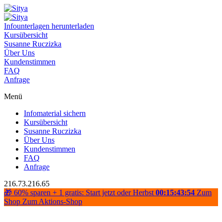
Infounterlagen herunterladen
Kursübersicht
Susanne Ruczizka
Über Uns
Kundenstimmen
FAQ
Anfrage
Menü
Infomaterial sichern
Kursübersicht
Susanne Ruczizka
Über Uns
Kundenstimmen
FAQ
Anfrage
216.73.216.65
🎁 60% sparen + 1 gratis: Start jetzt oder Herbst
00:15:43:54
Zum
Shop
Zum Aktions-Shop