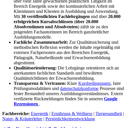
über viele Jahre gewachsenen praktischen Tätigkeit im
Bereich Energetik sowie der kontinuierlichen Arbeit mit
Klientinnen und Klienten in Ausbildung und Anwendung.
Mit
30 veröffentlichten Fachlehrgängen
und über
20.000
erfolgreichen Kursabschlüssen
(
über 20.000
Absolventinnen und Absolventen
) zählt sie zu den
prägenden Fachautorinnen im Bereich ganzheitlicher
Ausbildungsmodelle.
Fachliche Zusammenarbeit:
Zur Qualitätssicherung und
methodischen Reflexion werden die Inhalte regelmäßig mit
externen Fachpersonen aus den Bereichen Energetik,
Pädagogik, Naturheilkunde und Erwachsenenbildung
abgestimmt.
Qualitätsorientierung:
Die Lehrgänge orientieren sich an
anerkannten fachlichen Standards und bewährten
Qualitätsrichtlinien der Erwachsenenbildung.
Transparenz & Vertrauen:
Klare
Kursbedingungen
, faire
Prüfungsmodalitäten und
datenschutzkonforme
Prozesse sind
fester Bestandteil unseres Ausbildungsverständnisses. Extern
verifizierte Rückmeldungen finden Sie in unseren
Google
Rezensionen
.
Fachbereiche:
Energetik
|
Ernährung & Wellness
|
Tiergesundheit
|
Natur- & Kräuterlehre
|
Persönlichkeitsentwicklung