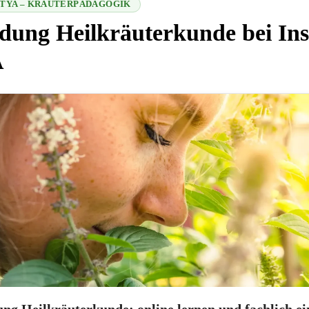
SITYA – KRÄUTERPÄDAGOGIK
dung Heilkräuterkunde bei Ins
A
 2026-08-08 13:18:26
ng Heilkräuterkunde: online lernen und fachlich e