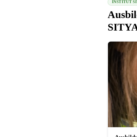
INSTITUT 
Ausbil
SITY
216.73.216.11
Ausbildu