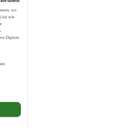
oment, wo
 Und wie
ie
s
hten Diplom
hen