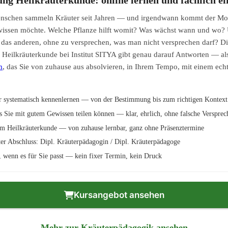
schen sammeln Kräuter seit Jahren — und irgendwann kommt der M
issen möchte. Welche Pflanze hilft womit? Was wächst wann und wo?
 das anderen, ohne zu versprechen, was man nicht versprechen darf? D
Heilkräuterkunde bei Institut SITYA gibt genau darauf Antworten — al
m
, das Sie von zuhause aus absolvieren, in Ihrem Tempo, mit einem ec
r systematisch kennenlernen — von der Bestimmung bis zum richtigen Kontext
s Sie mit gutem Gewissen teilen können — klar, ehrlich, ohne falsche Versprec
m Heilkräuterkunde — von zuhause lernbar, ganz ohne Präsenztermine
er Abschluss: Dipl. Kräuterpädagogin / Dipl. Kräuterpädagoge
n, wenn es für Sie passt — kein fixer Termin, kein Druck
Kursangebot ansehen
Mehr zur Kräuterpädagogik ansehen